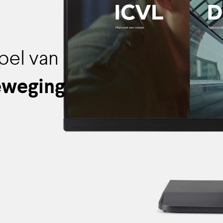
pel van
beweging